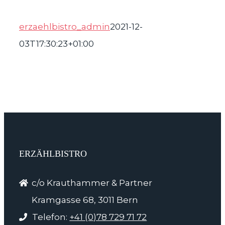
erzaehlbistro_admin
2021-12-
03T17:30:23+01:00
ERZÄHLBISTRO
c/o Krauthammer & Partner
Kramgasse 68, 3011 Bern
Telefon:
+41 (0)78 729 71 72